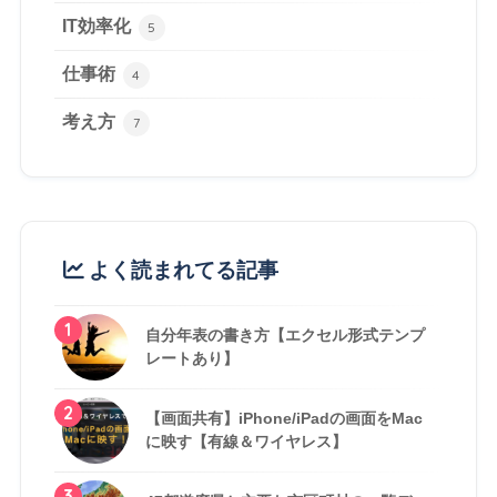
IT効率化
5
仕事術
4
考え方
7
よく読まれてる記事
1
自分年表の書き方【エクセル形式テンプ
レートあり】
2
【画面共有】iPhone/iPadの画面をMac
に映す【有線＆ワイヤレス】
3