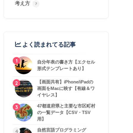
考え方
7
よく読まれてる記事
1
自分年表の書き方【エクセル
形式テンプレートあり】
【画面共有】iPhone/iPadの
2
画面をMacに映す【有線＆ワ
イヤレス】
47都道府県と主要な市区町村
3
の一覧データ【CSV・TSV
用】
自然言語プログラミング
4